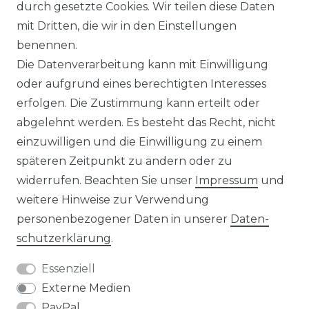
durch gesetzte Cookies. Wir teilen diese Daten
IMPRESSUM
mit Dritten, die wir in den Einstellungen
benennen.
Die Datenverarbeitung kann mit Einwilligung
KONTAKT
oder aufgrund eines berechtigten Interesses
erfolgen. Die Zustimmung kann erteilt oder
abgelehnt werden. Es besteht das Recht, nicht
Unsere Zahlungsmöglichkeiten
einzuwilligen und die Einwilligung zu einem
späteren Zeitpunkt zu ändern oder zu
widerrufen. Beachten Sie unser
Impressum
und
Wir versenden mit
weitere Hinweise zur Verwendung
personenbezogener Daten in unserer
Daten­
schutz­erklärung
.
Essenziell
Externe Medien
PayPal