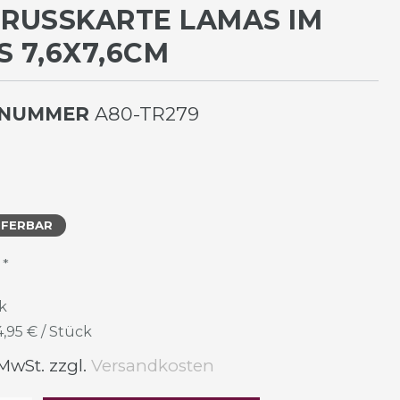
GRUSSKARTE LAMAS IM Z
 7,6X7,6CM
LNUMMER
A80-TR279
EFERBAR
*
R
k
4,95 € / Stück
 MwSt. zzgl.
Versandkosten