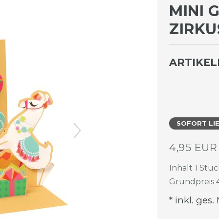
MINI 
IRKUS
ARTIKE
SOFORT LI
4,95 EU
Inhalt
1
Stüc
Grundpreis
* inkl. ges.