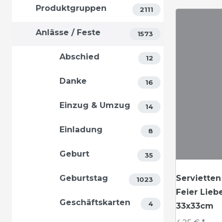
Produktgruppen
2111
Anlässe / Feste
1573
Abschied
12
Danke
16
Einzug & Umzug
14
Einladung
8
Geburt
35
Geburtstag
Servietten
1023
Feier Lieb
Geschäftskarten
4
33x33cm