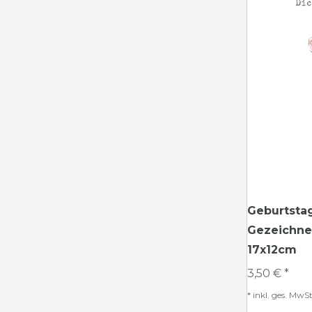
Geburtsta
Gezeichnet
17x12cm
3,50 € *
*
inkl. ges. MwSt