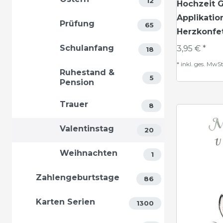
12
Hochzeit G
Applikati
Prüfung
65
Herzkonfet
Schulanfang
3,95 € *
18
*
inkl. ges. MwSt
Ruhestand &
5
Pension
Trauer
8
Valentinstag
20
Weihnachten
1
Zahlengeburtstage
86
Karten Serien
1300