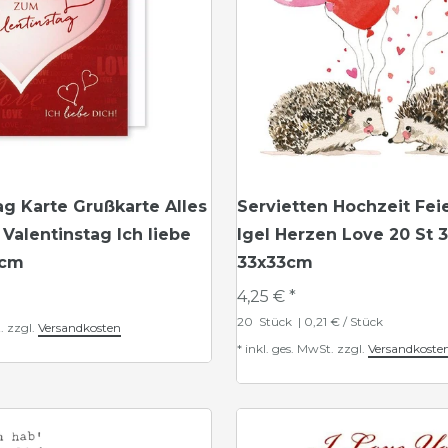
ag Karte Grußkarte Alles
Servietten Hochzeit Fei
Valentinstag Ich liebe
Igel Herzen Love 20 St 3
6cm
33x33cm
4,25 € *
20
Stück
| 0,21 € / Stück
.
zzgl.
Versandkosten
*
inkl. ges. MwSt.
zzgl.
Versandkoste