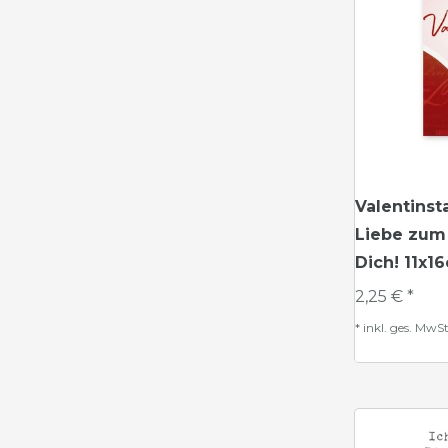
Valentinst
Liebe zum 
Dich! 11x1
2,25 € *
*
inkl. ges. MwSt