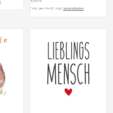
9,95 € *
n
*
inkl. ges. MwSt.
zzgl.
Versandkosten