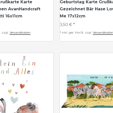
rußkarte Karte
Geburtstag Karte Grußk
onen AvanHandcraft
Gezeichnet Bär Hase Lo
ti 16x11cm
Me 17x12cm
3,50 € *
.
zzgl.
Versandkosten
*
inkl. ges. MwSt.
zzgl.
Versandkoste