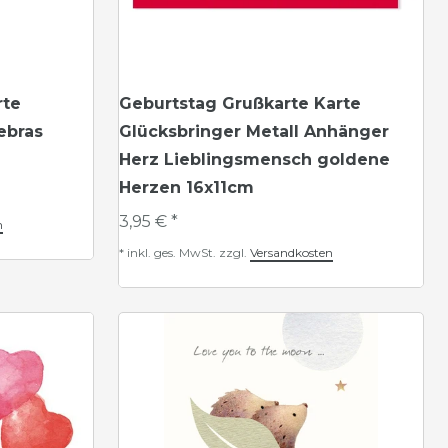
rte
Geburtstag Grußkarte Karte
ebras
Glücksbringer Metall Anhänger
Herz Lieblingsmensch goldene
Herzen 16x11cm
3,95 € *
n
*
inkl. ges. MwSt.
zzgl.
Versandkosten