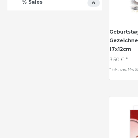
% Sales
8
Geburtsta
Gezeichne
17x12cm
3,50 € *
*
inkl. ges. MwSt