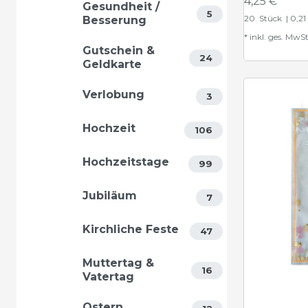
4,25 € *
Gesundheit /
5
20
Stück
| 0,21
Besserung
*
inkl. ges. MwSt
Gutschein &
24
Geldkarte
Verlobung
3
Hochzeit
106
Hochzeitstage
99
Jubiläum
7
Kirchliche Feste
47
Muttertag &
16
Vatertag
Ostern