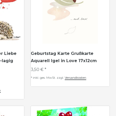
er Liebe
Geburtstag Karte Grußkarte
-lagig
Aquarell Igel in Love 17x12cm
3,50 € *
*
inkl. ges. MwSt.
zzgl.
Versandkosten
n