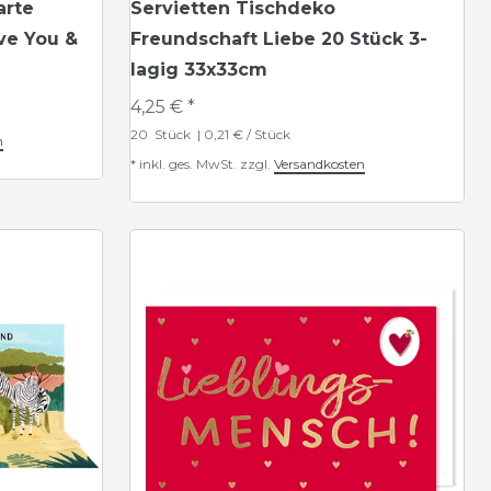
arte
Servietten Tischdeko
ve You &
Freundschaft Liebe 20 Stück 3-
lagig 33x33cm
4,25 € *
20
Stück
| 0,21 € / Stück
n
*
inkl. ges. MwSt.
zzgl.
Versandkosten