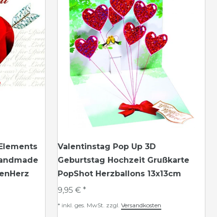
 Elements
Valentinstag Pop Up 3D
Handmade
Geburtstag Hochzeit Grußkarte
senHerz
PopShot Herzballons 13x13cm
9,95 € *
*
inkl. ges. MwSt.
zzgl.
Versandkosten