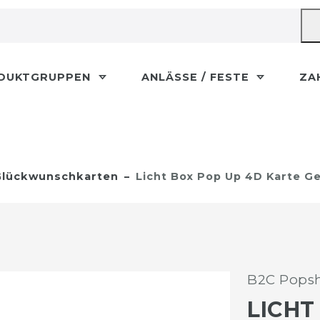
DUKTGRUPPEN
ANLÄSSE / FESTE
ZA
lückwunschkarten
Licht Box Pop Up 4D Karte G
B2C Popsh
LICHT