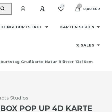
0
0
0,00 EUR
HLENGEBURTSTAGE
KARTEN SERIEN
% SALES
eburtstag Grußkarte Natur Blätter 13x16cm
ots Studios
 BOX POP UP 4D KARTE