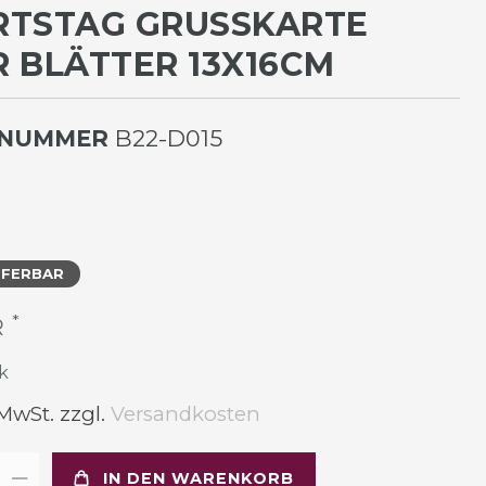
TSTAG GRUSSKARTE N
BLÄTTER 13X16CM
LNUMMER
B22-D015
EFERBAR
*
R
k
 MwSt. zzgl.
Versandkosten
IN DEN WARENKORB