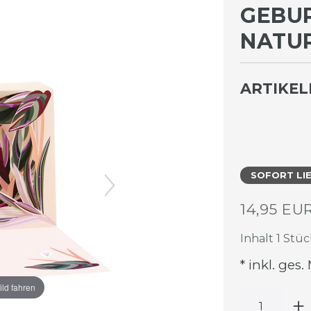
GEBUR
ATUR 
ARTIKE
SOFORT LI
14,95 EU
Inhalt
1
Stüc
* inkl. ges.
ild fahren