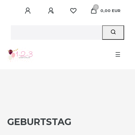
0
0,00 EUR
☰
GEBURTSTAG