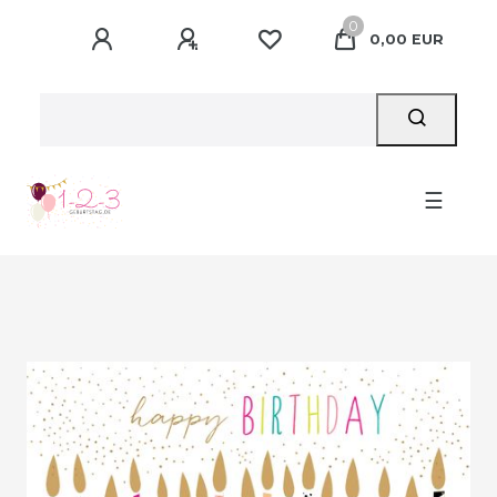
0
0,00 EUR
☰