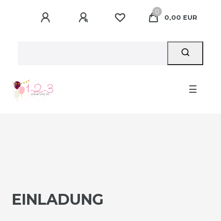
0
0,00 EUR
☰
EINLADUNG