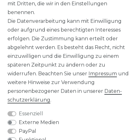
IMPRESSUM
mit Dritten, die wir in den Einstellungen
benennen.
Die Datenverarbeitung kann mit Einwilligung
KONTAKT
oder aufgrund eines berechtigten Interesses
erfolgen. Die Zustimmung kann erteilt oder
abgelehnt werden. Es besteht das Recht, nicht
Unsere Zahlungsmöglichkeiten
einzuwilligen und die Einwilligung zu einem
späteren Zeitpunkt zu ändern oder zu
widerrufen. Beachten Sie unser
Impressum
und
Wir versenden mit
weitere Hinweise zur Verwendung
personenbezogener Daten in unserer
Daten­
schutz­erklärung
.
Essenziell
Externe Medien
PayPal
Funktional