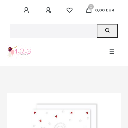
0
0,00 EUR
☰