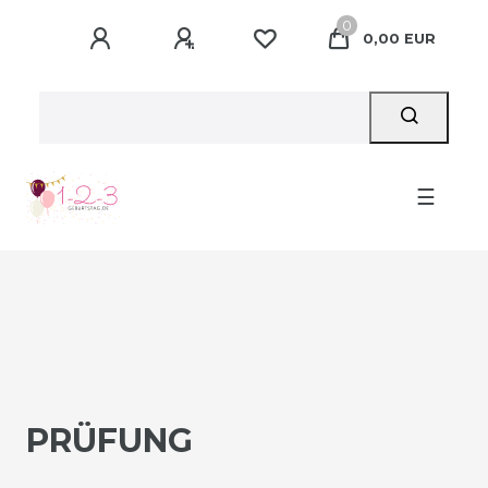
0
0,00 EUR
☰
PRÜFUNG