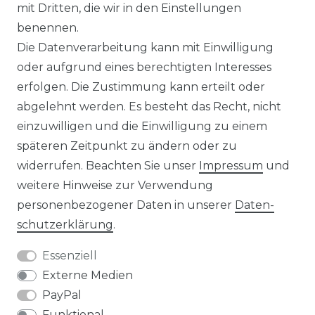
IMPRESSUM
mit Dritten, die wir in den Einstellungen
benennen.
Die Datenverarbeitung kann mit Einwilligung
KONTAKT
oder aufgrund eines berechtigten Interesses
erfolgen. Die Zustimmung kann erteilt oder
abgelehnt werden. Es besteht das Recht, nicht
Unsere Zahlungsmöglichkeiten
einzuwilligen und die Einwilligung zu einem
späteren Zeitpunkt zu ändern oder zu
widerrufen. Beachten Sie unser
Impressum
und
Wir versenden mit
weitere Hinweise zur Verwendung
personenbezogener Daten in unserer
Daten­
schutz­erklärung
.
Essenziell
Externe Medien
PayPal
Funktional