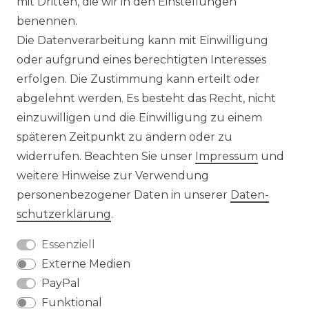
mit Dritten, die wir in den Einstellungen
benennen.
Die Datenverarbeitung kann mit Einwilligung
KONTAKT
oder aufgrund eines berechtigten Interesses
erfolgen. Die Zustimmung kann erteilt oder
abgelehnt werden. Es besteht das Recht, nicht
Unsere Zahlungsmöglichkeiten
einzuwilligen und die Einwilligung zu einem
späteren Zeitpunkt zu ändern oder zu
widerrufen. Beachten Sie unser
Impressum
und
Wir versenden mit
weitere Hinweise zur Verwendung
personenbezogener Daten in unserer
Daten­
schutz­erklärung
.
Essenziell
Externe Medien
PayPal
Funktional