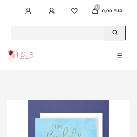
0
0,00 EUR
☰