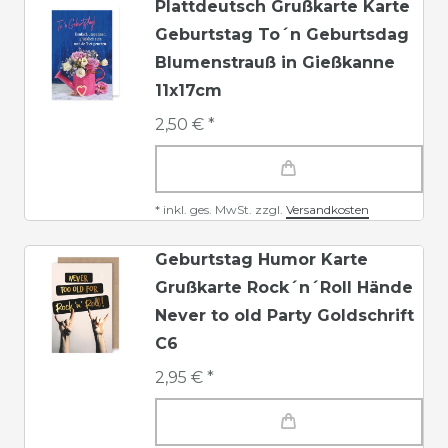
Plattdeutsch Grußkarte Karte
Geburtstag To´n Geburtsdag
Blumenstrauß in Gießkanne
11x17cm
2,50 € *
*
inkl. ges. MwSt.
zzgl.
Versandkosten
Geburtstag Humor Karte
Grußkarte Rock´n´Roll Hände
Never to old Party Goldschrift
C6
2,95 € *