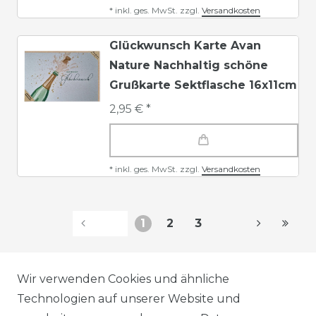
*
inkl. ges. MwSt.
zzgl.
Versandkosten
Glückwunsch Karte Avan
Nature Nachhaltig schöne
Grußkarte Sektflasche 16x11cm
2,95 € *
*
inkl. ges. MwSt.
zzgl.
Versandkosten
1
2
3
AGB
Wir verwenden Cookies und ähnliche
Technologien auf unserer Website und