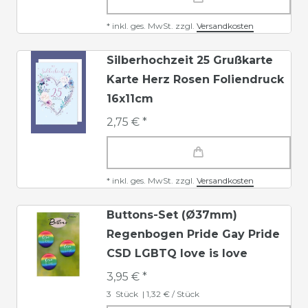
*
inkl. ges. MwSt.
zzgl.
Versandkosten
Silberhochzeit 25 Grußkarte
Karte Herz Rosen Foliendruck
16x11cm
2,75 € *
*
inkl. ges. MwSt.
zzgl.
Versandkosten
Buttons-Set (Ø37mm)
Regenbogen Pride Gay Pride
CSD LGBTQ love is love
3,95 € *
3
Stück
| 1,32 € / Stück