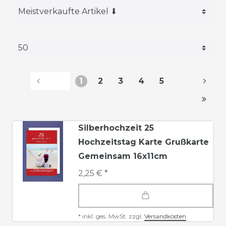
1
2
3
4
5
Silberhochzeit 25
Hochzeitstag Karte Grußkarte
Gemeinsam 16x11cm
2,25 € *
*
inkl. ges. MwSt.
zzgl.
Versandkosten