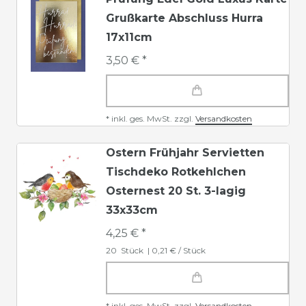
Grußkarte Abschluss Hurra
17x11cm
3,50 € *
*
inkl. ges. MwSt.
zzgl.
Versandkosten
Ostern Frühjahr Servietten
Tischdeko Rotkehlchen
Osternest 20 St. 3-lagig
33x33cm
4,25 € *
20
Stück
| 0,21 € / Stück
*
inkl. ges. MwSt.
zzgl.
Versandkosten