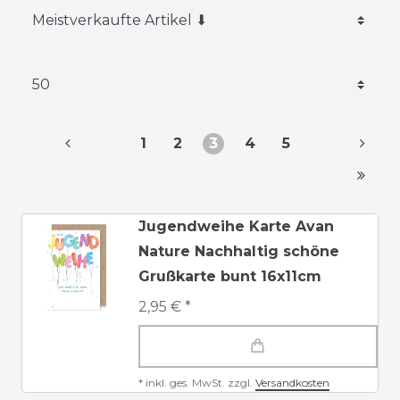
1
2
3
4
5
Jugendweihe Karte Avan
Nature Nachhaltig schöne
Grußkarte bunt 16x11cm
2,95 € *
*
inkl. ges. MwSt.
zzgl.
Versandkosten