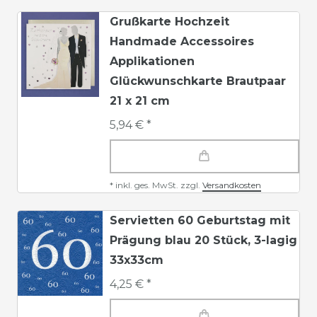
Grußkarte Hochzeit
Handmade Accessoires
Applikationen
Glückwunschkarte Brautpaar
21 x 21 cm
5,94 € *
*
inkl. ges. MwSt.
zzgl.
Versandkosten
Servietten 60 Geburtstag mit
Prägung blau 20 Stück, 3-lagig
33x33cm
4,25 € *