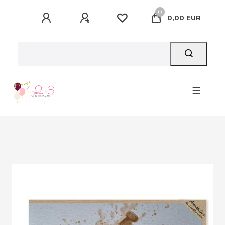
0
0,00 EUR
☰