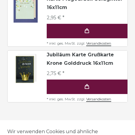
16x11cm
2,95 € *
*
inkl. ges. MwSt.
zzgl.
Versandkosten
Jubiläum Karte Grußkarte
Krone Golddruck 16x11cm
2,75 € *
*
inkl. ges. MwSt.
zzgl.
Versandkosten
AGB
Wir verwenden Cookies und ähnliche