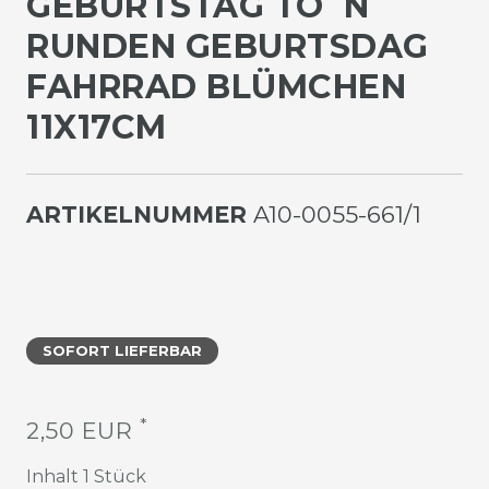
EBURTSTAG TO´N R
UNDEN GEBURTSDAG F
AHRRAD BLÜMCHEN 1
1X17CM
ARTIKELNUMMER
A10-0055-661/1
SOFORT LIEFERBAR
*
2,50 EUR
Inhalt
1
Stück