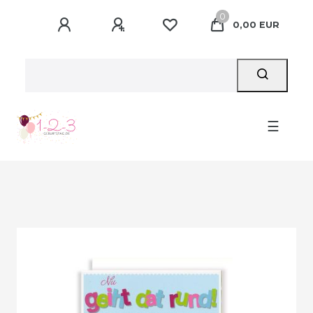
0
0,00 EUR
☰