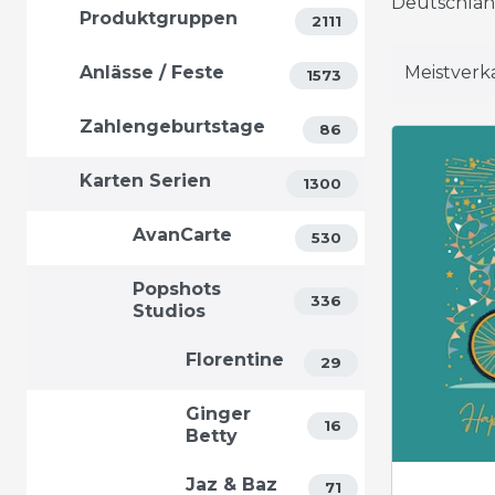
Deutschlan
Produktgruppen
2111
Anlässe / Feste
1573
Zahlengeburtstage
86
Karten Serien
1300
AvanCarte
530
Popshots
336
Studios
Florentine
29
Ginger
16
Betty
Jaz & Baz
71