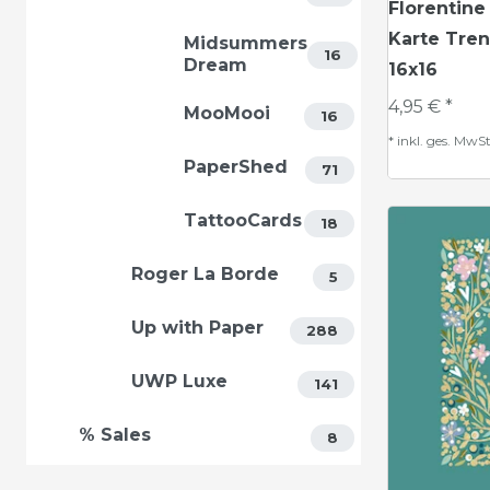
Florentine
Karte Tren
Midsummers
16
Dream
16x16
4,95 € *
MooMooi
16
*
inkl. ges. MwSt
PaperShed
71
TattooCards
18
Roger La Borde
5
Up with Paper
288
UWP Luxe
141
% Sales
8