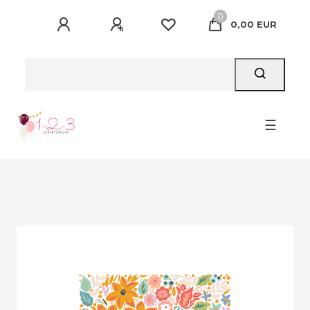
0
0,00 EUR
☰