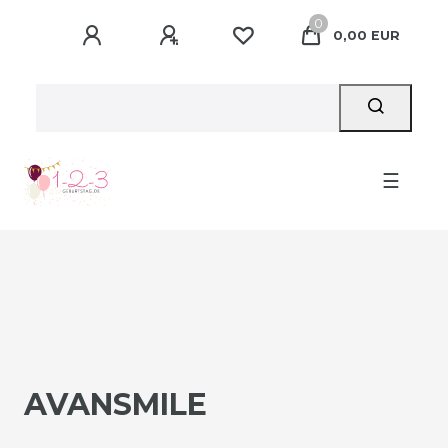
0
0,00 EUR
☰
AVANSMILE