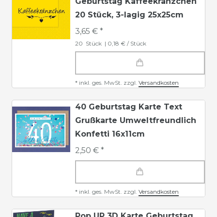
Geburtstag Kaffeekränzchen
20 Stück, 3-lagig 25x25cm
3,65 € *
20
Stück
| 0,18 € / Stück
*
inkl. ges. MwSt.
zzgl.
Versandkosten
40 Geburtstag Karte Text
Grußkarte Umweltfreundlich
Konfetti 16x11cm
2,50 € *
*
inkl. ges. MwSt.
zzgl.
Versandkosten
Pop UP 3D Karte Geburtstag