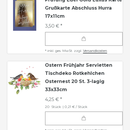
Grußkarte Abschluss Hurra
17x11cm
3,50 € *
*
inkl. ges. MwSt.
zzgl.
Versandkosten
Ostern Frühjahr Servietten
Tischdeko Rotkehlchen
Osternest 20 St. 3-lagig
33x33cm
4,25 € *
20
Stück
| 0,21 € / Stück