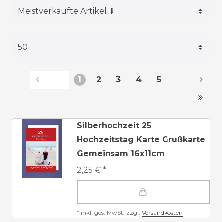
1
2
3
4
5
Silberhochzeit 25
Hochzeitstag Karte Grußkarte
Gemeinsam 16x11cm
2,25 € *
*
inkl. ges. MwSt.
zzgl.
Versandkosten