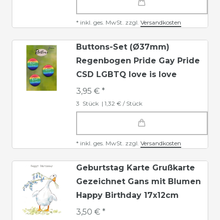
*
inkl. ges. MwSt.
zzgl.
Versandkosten
Buttons-Set (Ø37mm)
Regenbogen Pride Gay Pride
CSD LGBTQ love is love
3,95 € *
3
Stück
| 1,32 € / Stück
*
inkl. ges. MwSt.
zzgl.
Versandkosten
Geburtstag Karte Grußkarte
Gezeichnet Gans mit Blumen
Happy Birthday 17x12cm
3,50 € *