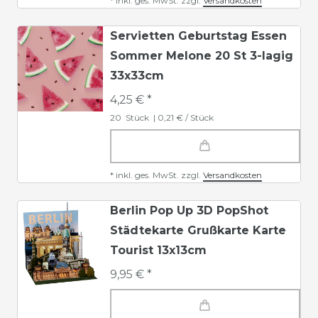
*
inkl. ges. MwSt.
zzgl.
Versandkosten
Servietten Geburtstag Essen
Sommer Melone 20 St 3-lagig
33x33cm
4,25 € *
20
Stück
| 0,21 € / Stück
*
inkl. ges. MwSt.
zzgl.
Versandkosten
Berlin Pop Up 3D PopShot
Städtekarte Grußkarte Karte
Tourist 13x13cm
9,95 € *