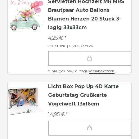
Servietten Hochzeit MR MRS
Brautpaar Auto Ballons
Blumen Herzen 20 Stück 3-
lagig 33x33cm
4,25 € *
20
Stück
| 0,21 € / Stück
*
inkl. ges. MwSt.
zzgl.
Versandkosten
Licht Box Pop Up 4D Karte
Geburtstag Grußkarte
Vogelwelt 13x16cm
14,95 € *