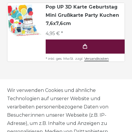
Pop UP 3D Karte Geburtstag
Mini Grußkarte Party Kuchen
7,6x7,6cm
4,95 € *
*
inkl. ges. MwSt.
zzgl.
Versandkosten
AGB
Wir verwenden Cookies und ähnliche
Technologien auf unserer Website und
verarbeiten personenbezogene Daten von
DATENSCHUTZERKLÄRUNG
Besucher:innen unserer Webseite (z.B. IP-
Adresse), um z.B. Inhalte und Anzeigen zu
personalisieren, Medien von Drittanbietern