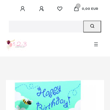
0
0,00 EUR
☰