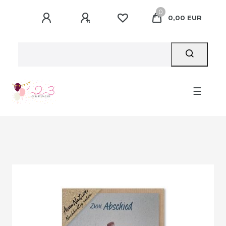
0
0,00 EUR
☰