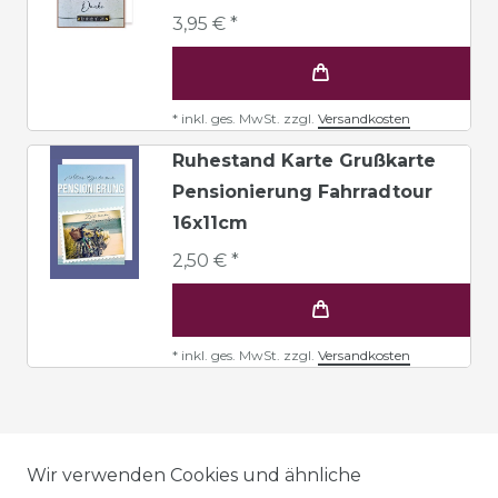
3,95 € *
*
inkl. ges. MwSt.
zzgl.
Versandkosten
Ruhestand Karte Grußkarte
Pensionierung Fahrradtour
16x11cm
2,50 € *
*
inkl. ges. MwSt.
zzgl.
Versandkosten
AGB
Wir verwenden Cookies und ähnliche