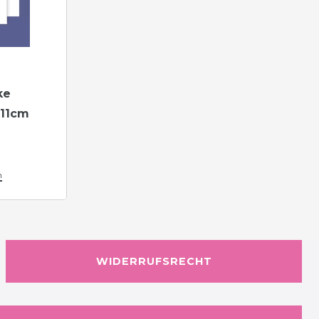
ke
x11cm
n
WIDERRUFSRECHT