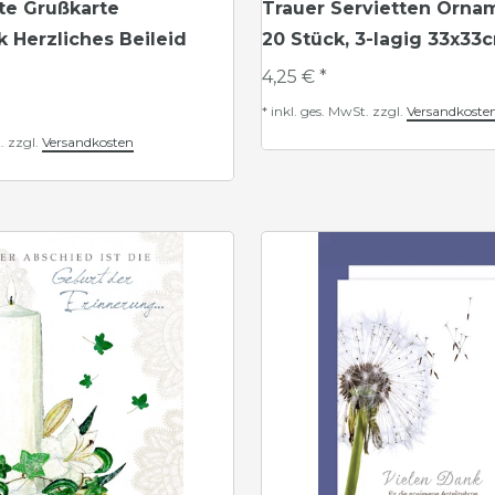
te Grußkarte
Trauer Servietten Orna
k Herzliches Beileid
20 Stück, 3-lagig 33x33
4,25 € *
*
inkl. ges. MwSt.
zzgl.
Versandkoste
.
zzgl.
Versandkosten