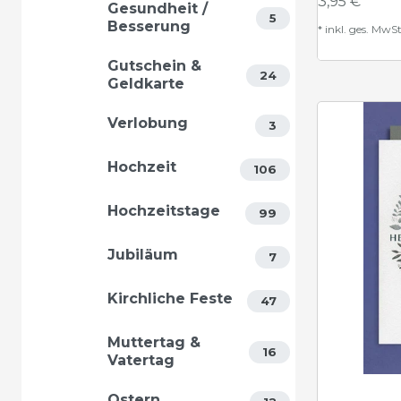
3,95 € *
Gesundheit /
5
Besserung
*
inkl. ges. MwSt
Gutschein &
24
Geldkarte
Verlobung
3
Hochzeit
106
Hochzeitstage
99
Jubiläum
7
Kirchliche Feste
47
Muttertag &
16
Vatertag
Ostern