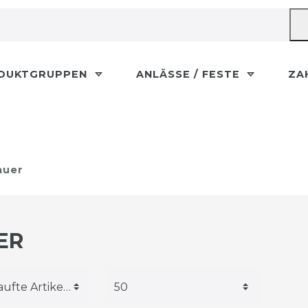
DUKTGRUPPEN
ANLÄSSE / FESTE
ZA
auer
ER