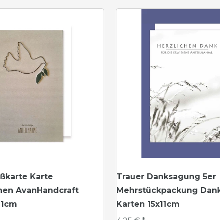
ßkarte Karte
Trauer Danksagung 5er
onen AvanHandcraft
Mehrstückpackung Dank
11cm
Karten 15x11cm