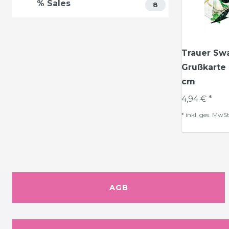
% Sales
8
Trauer Sw
Grußkarte 
cm
4,94 € *
*
inkl. ges. MwSt
AGB