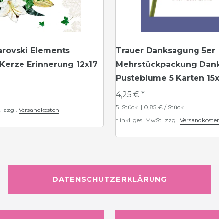
arovski Elements
Trauer Danksagung 5er
Kerze Erinnerung 12x17
Mehrstückpackung Dan
Pusteblume 5 Karten 15
4,25 € *
5
Stück
| 0,85 € / Stück
.
zzgl.
Versandkosten
*
inkl. ges. MwSt.
zzgl.
Versandkoste
DATENSCHUTZERKLÄRUNG