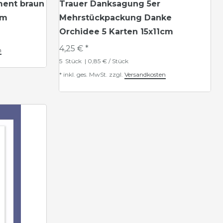
ment braun
Trauer Danksagung 5er
cm
Mehrstückpackung Danke
Orchidee 5 Karten 15x11cm
4,25 € *
n
5
Stück
| 0,85 € / Stück
*
inkl. ges. MwSt.
zzgl.
Versandkosten