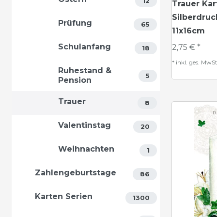
12
Trauer Kar
Silberdruc
Prüfung
65
11x16cm
Schulanfang
2,75 € *
18
*
inkl. ges. MwSt
Ruhestand &
5
Pension
Trauer
8
Valentinstag
20
Weihnachten
1
Zahlengeburtstage
86
Karten Serien
1300