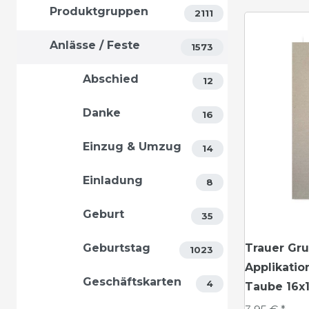
Produktgruppen
2111
Anlässe / Feste
1573
Abschied
12
Danke
16
Einzug & Umzug
14
Einladung
8
Geburt
35
Geburtstag
Trauer Gru
1023
Applikati
Geschäftskarten
4
Taube 16x