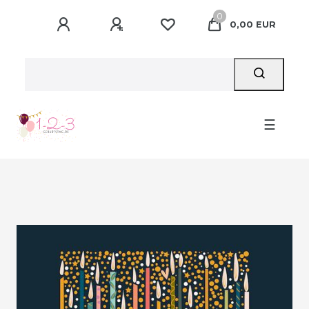
0
0,00 EUR
☰