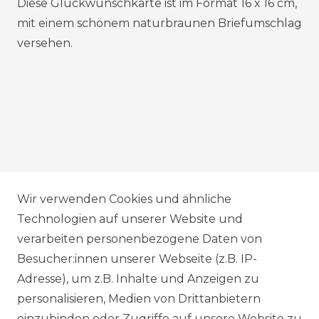
Diese Glückwunschkarte ist im Format 16 x 16 cm,
mit einem schönem naturbraunen Briefumschlag
versehen.
AGB
Wir verwenden Cookies und ähnliche
Technologien auf unserer Website und
verarbeiten personenbezogene Daten von
DATENSCHUTZERKLÄRUNG
Besucher:innen unserer Webseite (z.B. IP-
Adresse), um z.B. Inhalte und Anzeigen zu
personalisieren, Medien von Drittanbietern
WIDERRUFSRECHT
einzubinden oder Zugriffe auf unsere Website zu