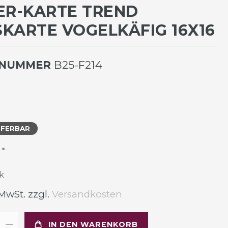
ER-KARTE TREND
KARTE VOGELKÄFIG 16X16
LNUMMER
B25-F214
EFERBAR
*
R
k
 MwSt. zzgl.
Versandkosten
IN DEN WARENKORB