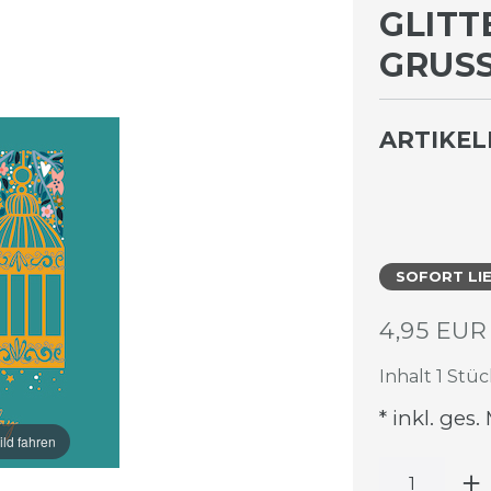
GLITT
GRUSS
ARTIKE
SOFORT LI
4,95 EU
Inhalt
1
Stüc
* inkl. ges.
ild fahren