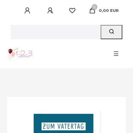
0
0,00 EUR
☰