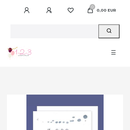
0
0,00 EUR
☰