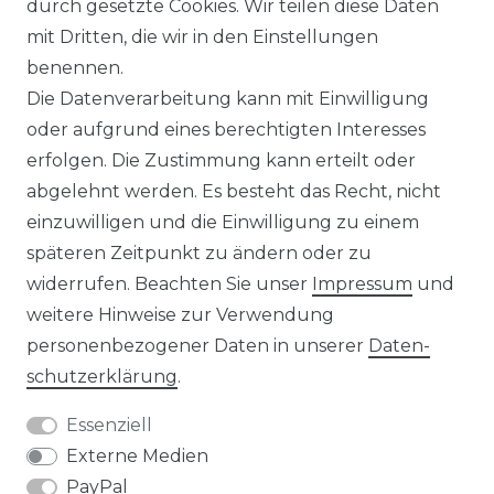
durch gesetzte Cookies. Wir teilen diese Daten
IMPRESSUM
mit Dritten, die wir in den Einstellungen
benennen.
Die Datenverarbeitung kann mit Einwilligung
KONTAKT
oder aufgrund eines berechtigten Interesses
erfolgen. Die Zustimmung kann erteilt oder
abgelehnt werden. Es besteht das Recht, nicht
Unsere Zahlungsmöglichkeiten
einzuwilligen und die Einwilligung zu einem
späteren Zeitpunkt zu ändern oder zu
widerrufen. Beachten Sie unser
Impressum
und
Wir versenden mit
weitere Hinweise zur Verwendung
personenbezogener Daten in unserer
Daten­
schutz­erklärung
.
Essenziell
Externe Medien
PayPal