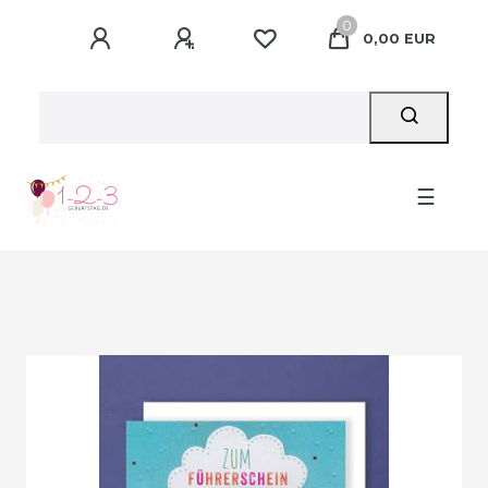
0
0,00 EUR
☰