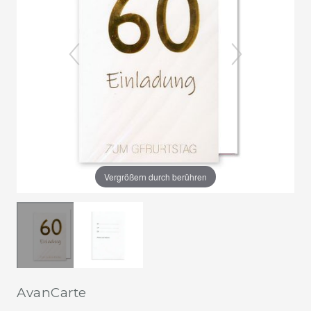
Vergrößern durch berühren
AvanCarte