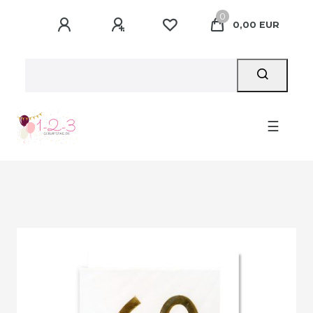
0
0,00 EUR
☰