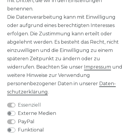
mit Dritten, die wir in den Einstellungen
benennen.
Die Datenverarbeitung kann mit Einwilligung
KONTAKT
oder aufgrund eines berechtigten Interesses
erfolgen. Die Zustimmung kann erteilt oder
abgelehnt werden. Es besteht das Recht, nicht
Unsere Zahlungsmöglichkeiten
einzuwilligen und die Einwilligung zu einem
späteren Zeitpunkt zu ändern oder zu
widerrufen. Beachten Sie unser
Impressum
und
Wir versenden mit
weitere Hinweise zur Verwendung
personenbezogener Daten in unserer
Daten­
schutz­erklärung
.
Essenziell
Externe Medien
PayPal
Funktional