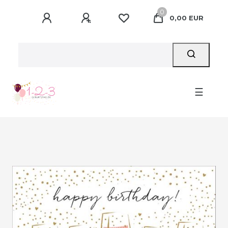
0
0,00 EUR
☰