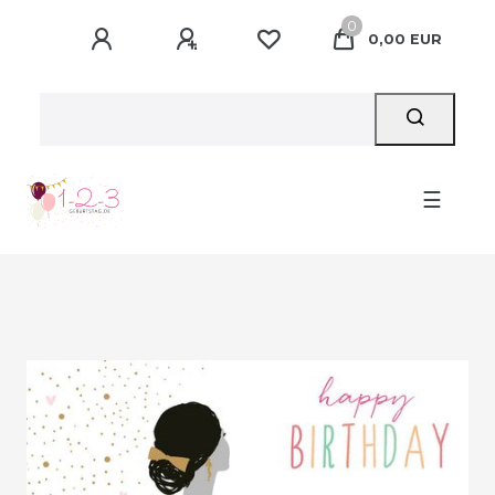
0
0,00 EUR
☰