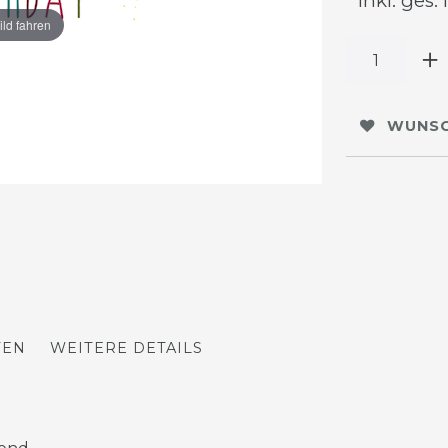
* inkl. ges.
ild fahren
WUNSC
TEN
WEITERE DETAILS