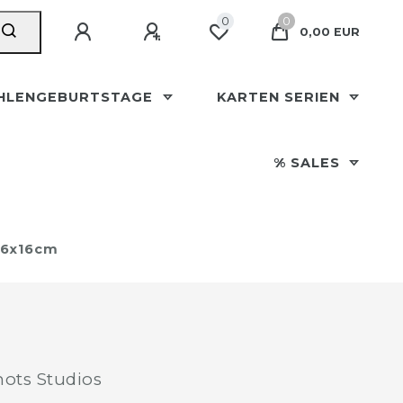
0
0
0,00 EUR
HLENGEBURTSTAGE
KARTEN SERIEN
% SALES
16x16cm
ots Studios