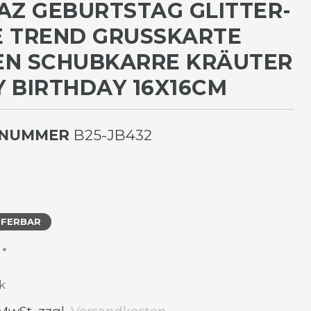
AZ GEBURTSTAG GLITTER-
 TREND GRUSSKARTE G
 SCHUBKARRE KRÄUTER H
BIRTHDAY 16X16CM
LNUMMER
B25-JB432
EFERBAR
*
R
k