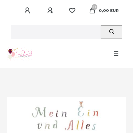
0
0,00 EUR
☰