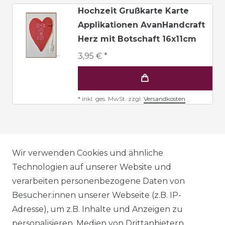
Hochzeit Grußkarte Karte
Applikationen AvanHandcraft
Herz mit Botschaft 16x11cm
3,95 € *
*
inkl. ges. MwSt.
zzgl.
Versandkosten
AGB
Wir verwenden Cookies und ähnliche
Technologien auf unserer Website und
verarbeiten personenbezogene Daten von
DATENSCHUTZERKLÄRUNG
Besucher:innen unserer Webseite (z.B. IP-
Adresse), um z.B. Inhalte und Anzeigen zu
personalisieren, Medien von Drittanbietern