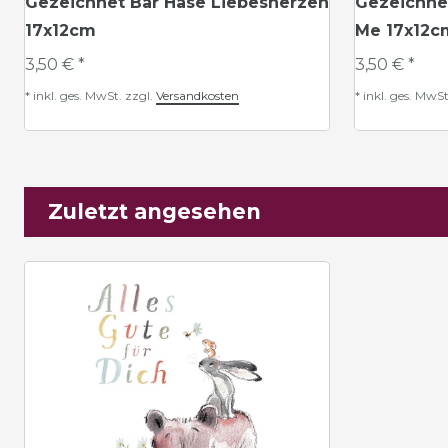
Gezeichnet Bär Hase Liebesherzen
Gezeichne
17x12cm
Me 17x12c
3,50 € *
3,50 € *
*
inkl. ges. MwSt.
zzgl.
Versandkosten
*
inkl. ges. MwSt
Zuletzt angesehen