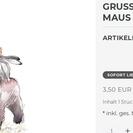
GRUSS
AUS B
ARTIKE
SOFORT LI
3,50 EU
Inhalt
1
Stüc
* inkl. ges.