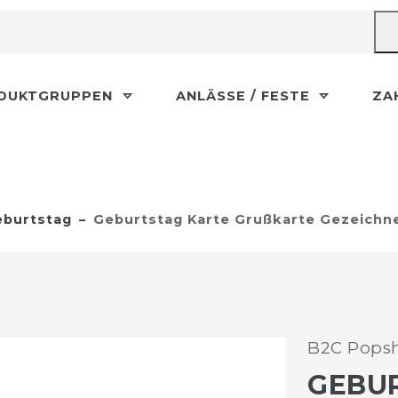
DUKTGRUPPEN
ANLÄSSE / FESTE
ZA
burtstag
Geburtstag Karte Grußkarte Gezeichn
B2C Popsh
GEBU