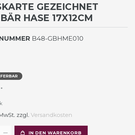
KARTE GEZEICHNET M
ÄR HASE 17X12CM
LNUMMER
B48-GBHME010
EFERBAR
*
R
k
 MwSt. zzgl.
Versandkosten
IN DEN WARENKORB