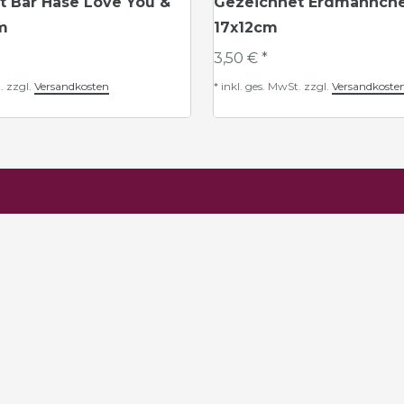
t Bär Hase Love You &
Gezeichnet Erdmännche
m
17x12cm
3,50 € *
.
zzgl.
Versandkosten
*
inkl. ges. MwSt.
zzgl.
Versandkoste