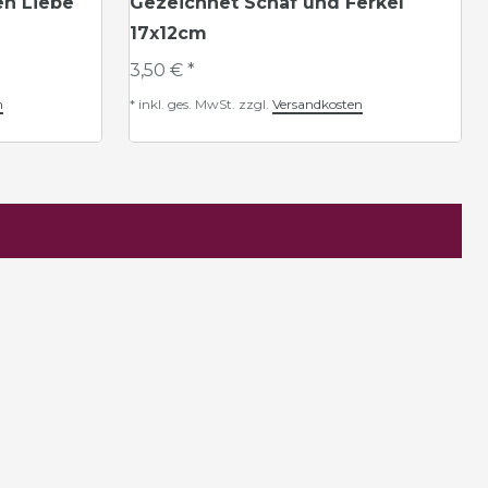
n Liebe
Gezeichnet Schaf und Ferkel
17x12cm
3,50 € *
n
*
inkl. ges. MwSt.
zzgl.
Versandkosten