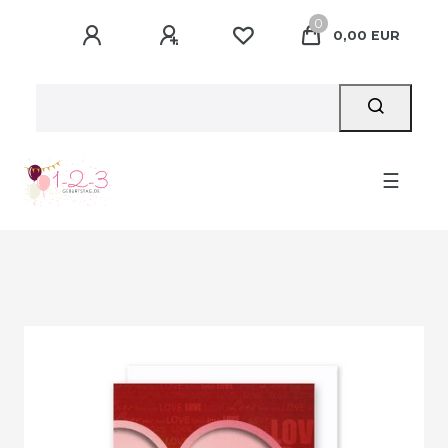
0
0,00 EUR
☰