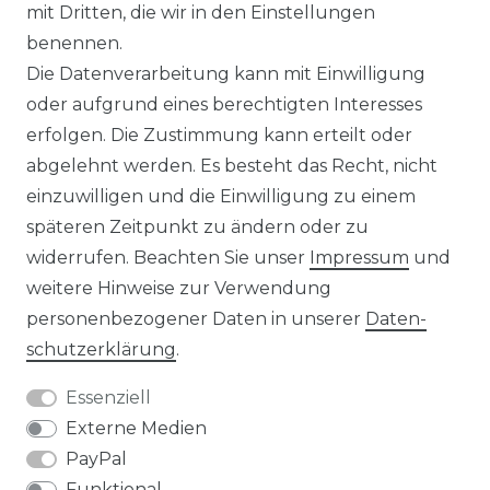
IMPRESSUM
mit Dritten, die wir in den Einstellungen
benennen.
Die Datenverarbeitung kann mit Einwilligung
KONTAKT
oder aufgrund eines berechtigten Interesses
erfolgen. Die Zustimmung kann erteilt oder
abgelehnt werden. Es besteht das Recht, nicht
Unsere Zahlungsmöglichkeiten
einzuwilligen und die Einwilligung zu einem
späteren Zeitpunkt zu ändern oder zu
widerrufen. Beachten Sie unser
Impressum
und
Wir versenden mit
weitere Hinweise zur Verwendung
personenbezogener Daten in unserer
Daten­
schutz­erklärung
.
Essenziell
Externe Medien
PayPal
Funktional