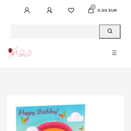
0
0,00 EUR
☰