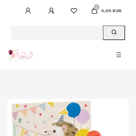
0
0,00 EUR
☰