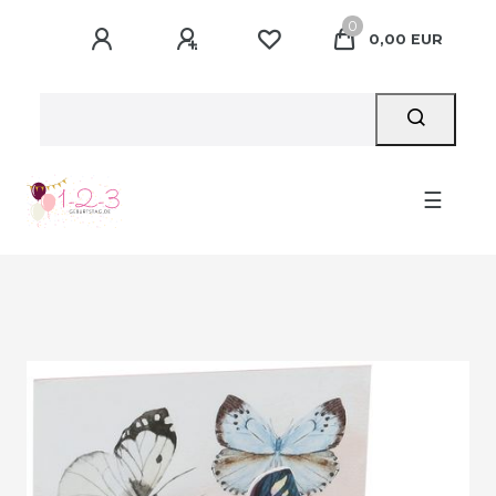
0
0,00 EUR
☰