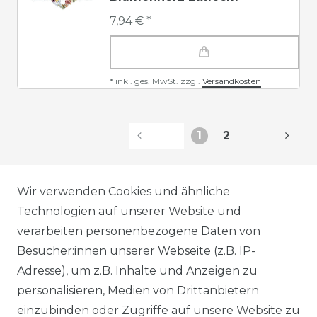
7,94 € *
*
inkl. ges. MwSt.
zzgl.
Versandkosten
1
2
AGB
Wir verwenden Cookies und ähnliche
Technologien auf unserer Website und
verarbeiten personenbezogene Daten von
DATENSCHUTZERKLÄRUNG
Besucher:innen unserer Webseite (z.B. IP-
Adresse), um z.B. Inhalte und Anzeigen zu
personalisieren, Medien von Drittanbietern
WIDERRUFSRECHT
einzubinden oder Zugriffe auf unsere Website zu