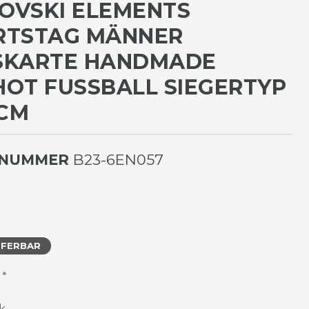
OVSKI ELEMENTS
RTSTAG MÄNNER
KARTE HANDMADE P
T FUSSBALL SIEGERTYP 12
LNUMMER
B23-6EN057
EFERBAR
*
R
k