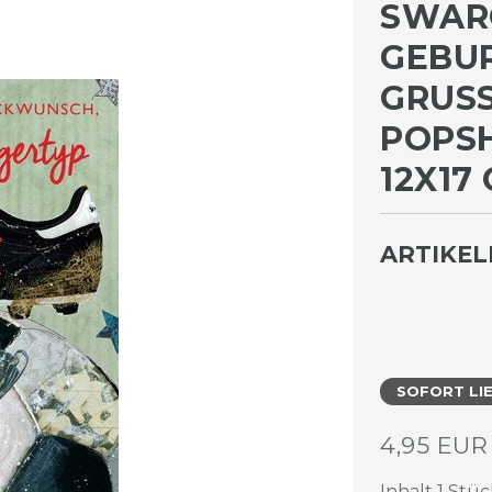
SWAR
GEBU
GRUSS
OPSHO
X17 CM
ARTIKE
SOFORT LI
4,95 EU
Inhalt
1
Stüc