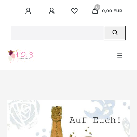
0
0,00 EUR
☰