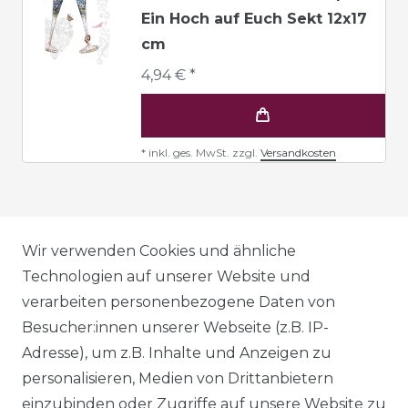
Ein Hoch auf Euch Sekt 12x17
cm
4,94 € *
*
inkl. ges. MwSt.
zzgl.
Versandkosten
AGB
Wir verwenden Cookies und ähnliche
Technologien auf unserer Website und
verarbeiten personenbezogene Daten von
DATENSCHUTZERKLÄRUNG
Besucher:innen unserer Webseite (z.B. IP-
Adresse), um z.B. Inhalte und Anzeigen zu
personalisieren, Medien von Drittanbietern
WIDERRUFSRECHT
einzubinden oder Zugriffe auf unsere Website zu