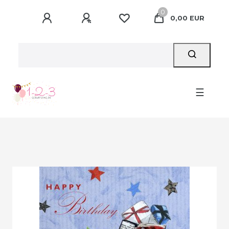
0
0,00 EUR
☰