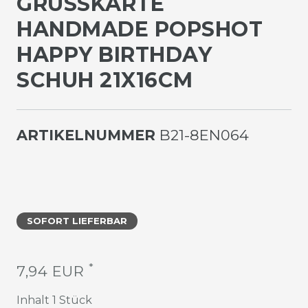
GRUSSKARTE H
ANDMADE POPSHOT H
APPY BIRTHDAY S
CHUH 21X16CM
ARTIKELNUMMER
B21-8EN064
SOFORT LIEFERBAR
*
7,94 EUR
Inhalt
1
Stück