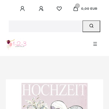
0
0,00 EUR
☰