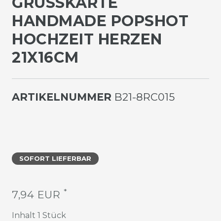
GRUSSKARTE H
ANDMADE POPSHOT H
OCHZEIT HERZEN 2
1X16CM
ARTIKELNUMMER
B21-8RC015
SOFORT LIEFERBAR
*
7,94 EUR
Inhalt
1
Stück