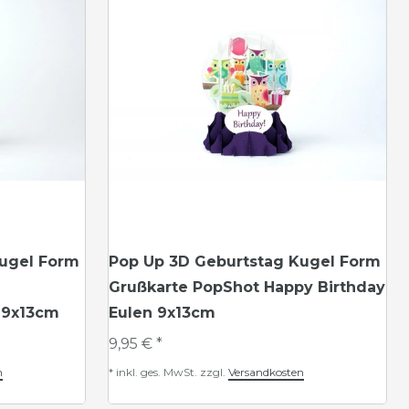
Kugel Form
Pop Up 3D Geburtstag Kugel Form
Grußkarte PopShot Happy Birthday
 9x13cm
Eulen 9x13cm
9,95 € *
n
*
inkl. ges. MwSt.
zzgl.
Versandkosten