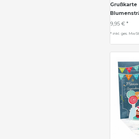
Grußkart
Blumenstr
9,95 € *
*
inkl. ges. MwSt