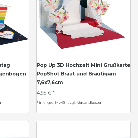
stag
Pop Up 3D Hochzeit Mini Grußkarte
egenbogen
PopShot Braut und Bräutigam
7,6x7,6cm
4,95 € *
n
*
inkl. ges. MwSt.
zzgl.
Versandkosten