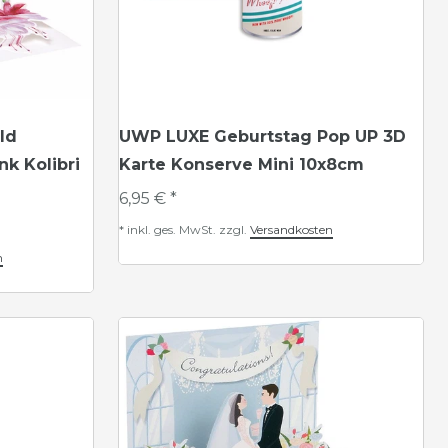
ld
UWP LUXE Geburtstag Pop UP 3D
k Kolibri
Karte Konserve Mini 10x8cm
6,95 € *
*
inkl. ges. MwSt.
zzgl.
Versandkosten
n