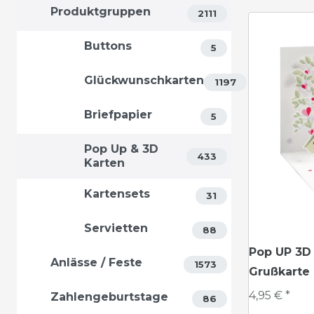
Produktgruppen
2111
Buttons
5
Glückwunschkarten
1197
Briefpapier
5
Pop Up & 3D
433
Karten
Kartensets
31
Servietten
88
Pop UP 3D 
Anlässe / Feste
1573
Grußkarte
4,95 € *
Zahlengeburtstage
86