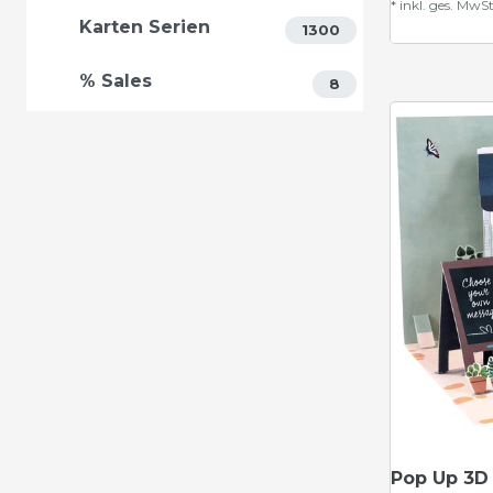
*
inkl. ges. MwSt
Karten Serien
1300
% Sales
8
Pop Up 3D