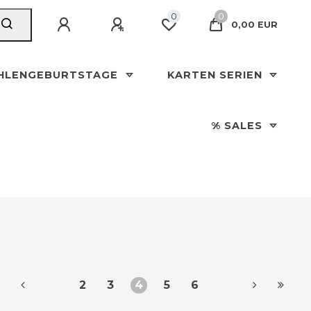
0
0
0,00 EUR
HLENGEBURTSTAGE
KARTEN SERIEN
% SALES
2
3
4
5
6