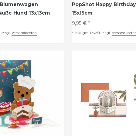
e Blumenwagen
PopShot Happy Birthday
äuße Hund 13x13cm
15x15cm
9,95 € *
.
zzgl.
Versandkosten
*
inkl. ges. MwSt.
zzgl.
Versandkoste