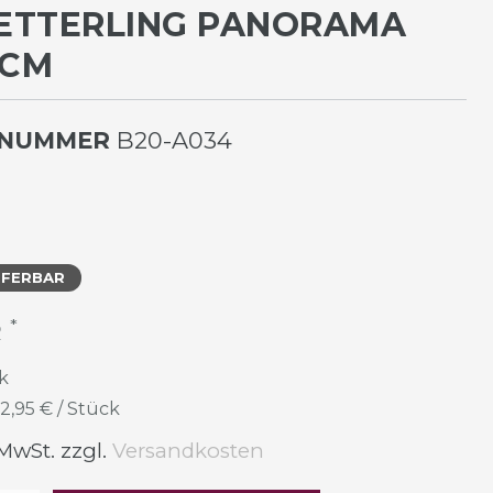
ETTERLING PANORAMA
 CM
LNUMMER
B20-A034
EFERBAR
*
R
k
12,95 € / Stück
 MwSt. zzgl.
Versandkosten