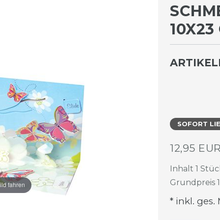
SCHM
10X23
ARTIKE
SOFORT LI
12,95 EU
Inhalt
1
Stüc
Grundpreis
ild fahren
* inkl. ges.