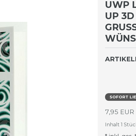
UWP 
UP 3D
GRUSS
ÜNSCH
ARTIKE
SOFORT LI
7,95 EU
Inhalt
1
Stüc