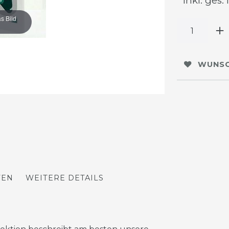
* inkl. ges.
s Bild
WUNSC
TEN
WEITERE DETAILS