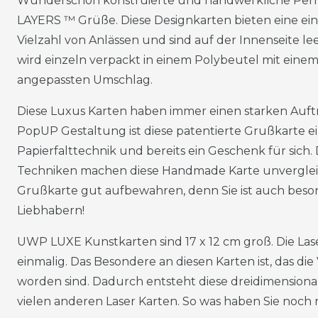
Wunderschön konstruierte und handwerkliche Perfe
LAYERS ™ Grüße. Diese Designkarten bieten eine einfa
Vielzahl von Anlässen und sind auf der Innenseite lee
wird einzeln verpackt in einem Polybeutel mit einem
angepassten Umschlag.
Diese Luxus Karten haben immer einen starken Auftri
PopUP Gestaltung ist diese patentierte Grußkarte e
Papierfalttechnik und bereits ein Geschenk für sich.
Techniken machen diese Handmade Karte unvergleich
Grußkarte gut aufbewahren, denn Sie ist auch beso
Liebhabern!
UWP LUXE Kunstkarten sind 17 x 12 cm groß. Die Las
einmalig. Das Besondere an diesen Karten ist, das die
worden sind. Dadurch entsteht diese dreidimensional
vielen anderen Laser Karten. So was haben Sie noch 