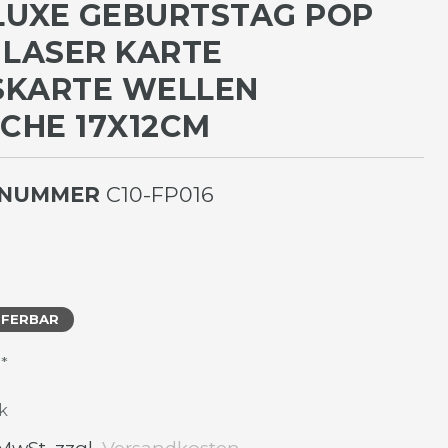
LUXE GEBURTSTAG POP
 LASER KARTE
KARTE WELLEN W
E 17X12CM
LNUMMER
C10-FP016
EFERBAR
*
R
k