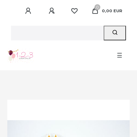
0
0,00 EUR
☰