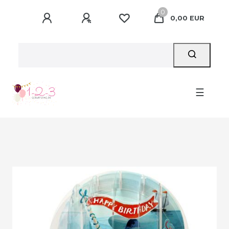
0
0,00 EUR
☰