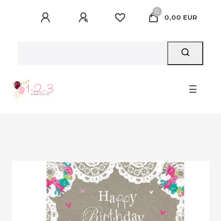
0
0,00 EUR
☰