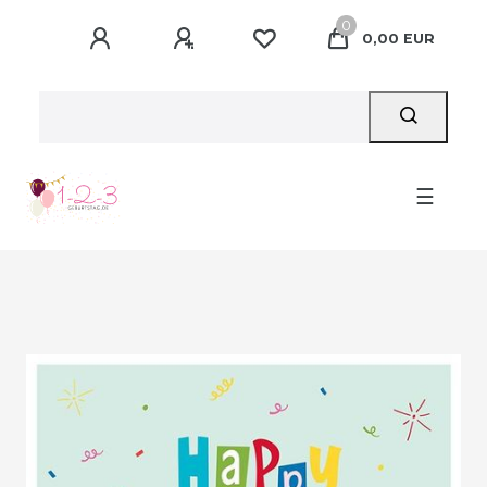
0
0,00 EUR
☰