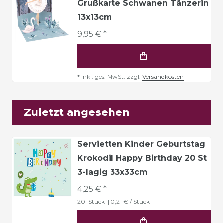
Grußkarte Schwanen Tänzerin
13x13cm
9,95 € *
*
inkl. ges. MwSt.
zzgl.
Versandkosten
Zuletzt angesehen
Servietten Kinder Geburtstag
Krokodil Happy Birthday 20 St
3-lagig 33x33cm
4,25 € *
20
Stück
| 0,21 € / Stück