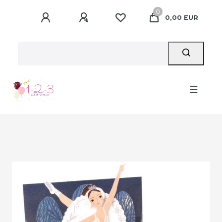
0
0,00 EUR
☰