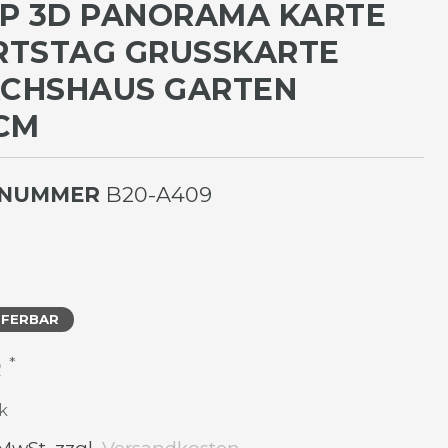
P 3D PANORAMA KARTE
TSTAG GRUSSKARTE G
HSHAUS GARTEN 1
M
LNUMMER
B20-A409
EFERBAR
*
R
k