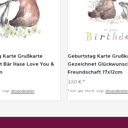
g Karte Grußkarte
Geburtstag Karte Grußk
t Bär Hase Love You &
Gezeichnet Glückwunsc
m
Freundschaft 17x12cm
3,50 € *
.
zzgl.
Versandkosten
*
inkl. ges. MwSt.
zzgl.
Versandkoste