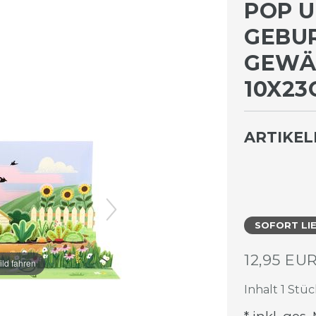
POP U
GEBUR
EWÄC
0X23C
ARTIKE
SOFORT LI
12,95 EU
ild fahren
Inhalt
1
Stüc