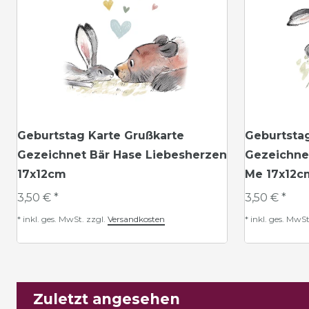
Geburtstag Karte Grußkarte
Geburtsta
Gezeichnet Bär Hase Liebesherzen
Gezeichne
17x12cm
Me 17x12c
3,50 € *
3,50 € *
*
inkl. ges. MwSt.
zzgl.
Versandkosten
*
inkl. ges. MwSt
Zuletzt angesehen